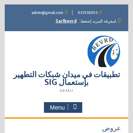
Skip
admin@gmail.com
033530053
to
content
لمعرفة المزيد إضغط:
Sarlbevrd
تطبيقات في ميدان شبكات التطهير
بإستعمال SIG
GéAEU
Menu
عروض