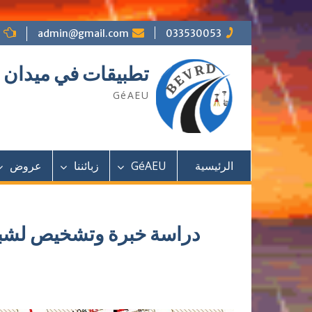
admin@gmail.com
033530053
تطبيقات في ميدان شب
GéAEU
الرئيسية
GéAEU
زبائننا
عروض
دراسة خبرة وتشخيص لشبكة 